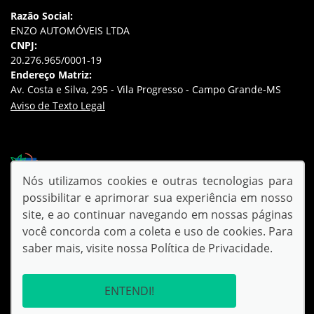
Razão Social:
ENZO AUTOMÓVEIS LTDA
CNPJ:
20.276.965/0001-19
Endereço Matriz:
Av. Costa e Silva, 295 - Vila Progresso - Campo Grande-MS
Aviso de Texto Legal
Desacelere. Seu bem maior é a vida.
Nós utilizamos cookies e outras tecnologias para
possibilitar e aprimorar sua experiência em nosso
SIGA-NOS:
site, e ao continuar navegando em nossas páginas
você concorda com a coleta e uso de cookies. Para
saber mais, visite nossa
Política de Privacidade
.
ENTENDI!
© Copyright 2026
AutoForce - Todos os direitos reservados.