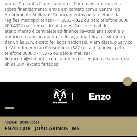
para a Stellantis Financiamentos. Para mais informações
sobre financiamento, entre em contato com a Central de
Atendimento Stellantis Financiamentos pelo telefone das
regiões metropolitanas (11) 3003-4022 ou pelo telefone 0800
200 4022 nas demais localidades. Nosso e-mail de
atendimento é centralatend-financeira@stellantis.com e o
horário de funcionamento é de segunda-feira a sexta-feira,
das 8h às 20h, exceto feriados nacionais. Além disso, o Serviço
de Atendimento ao Consumidor (SAC) está disponível pelo
telefone 0800 771 5575 ou pelo e-mail sac-
financeira@stellantis.com, também de segunda a sábado, das
8h às 20h (exceto feriados).
ACESSAR INFORMAÇÕES
ENZO CJDR - JOÃO ARINOS - MS