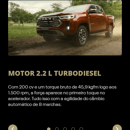
MOTOR 2.2 L TURBODIESEL
Com 200 cv e um torque bruto de 45,9 kgfm logo aos
1.500 rpm, a força aparece no primeiro toque no
.210
A
acelerador. Tudo isso com a agilidade do câmbio
 de
c
automático de 8 marchas.
s
a