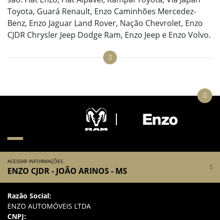
Toyota, Guará Renault, Enzo Caminhões Mercedez-
Benz, Enzo Jaguar Land Rover, Nação Chevrolet, Enzo
CJDR Chrysler Jeep Dodge Ram, Enzo Jeep e Enzo Volvo.
ACESSAR INFORMAÇÕES
ENZO CJDR - JOÃO ARINOS - MS
Razão Social:
ENZO AUTOMÓVEIS LTDA
CNPJ: