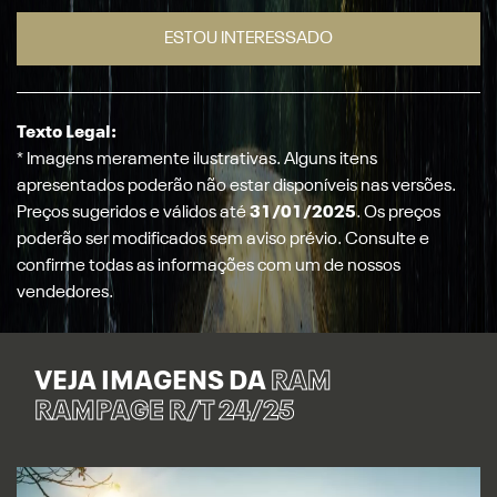
ESTOU INTERESSADO
Texto Legal:
* Imagens meramente ilustrativas. Alguns itens
apresentados poderão não estar disponíveis nas versões.
Preços sugeridos e válidos até
31/01/2025
. Os preços
poderão ser modificados sem aviso prévio. Consulte e
confirme todas as informações com um de nossos
vendedores.
VEJA IMAGENS DA
RAM
RAMPAGE R/T 24/25