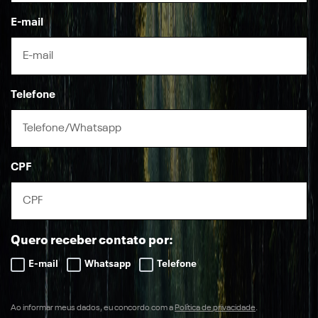
E-mail
Telefone
CPF
Quero receber contato por:
E-mail
Whatsapp
Telefone
Ao informar meus dados, eu concordo com a
Política de privacidade
.