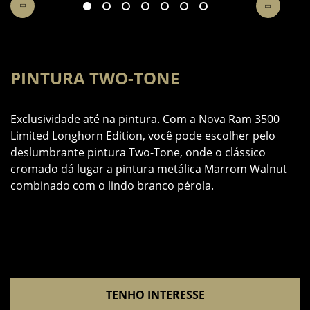
PINTURA TWO-TONE
6
Exclusividade até na pintura. Com a Nova Ram 3500
e
Limited Longhorn Edition, você pode escolher pelo
A
deslumbrante pintura Two-Tone, onde o clássico
m
cromado dá lugar a pintura metálica Marrom Walnut
p
combinado com o lindo branco pérola.
TENHO INTERESSE