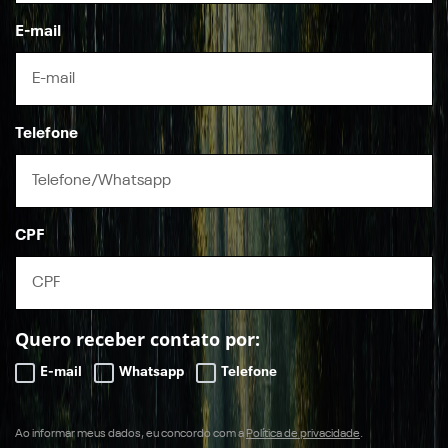
E-mail
Telefone
CPF
Quero receber contato por:
E-mail
Whatsapp
Telefone
Ao informar meus dados, eu concordo com a
Política de privacidade
.