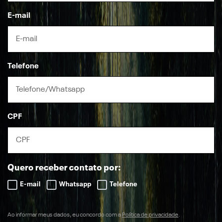
E-mail
Telefone
CPF
Quero receber contato por:
E-mail
Whatsapp
Telefone
Ao informar meus dados, eu concordo com a
Política de privacidade
.