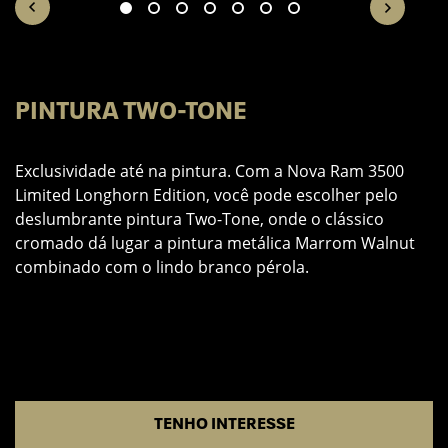
PINTURA TWO-TONE
M
6
Exclusividade até na pintura. Com a Nova Ram 3500
e
Limited Longhorn Edition, você pode escolher pelo
A
deslumbrante pintura Two-Tone, onde o clássico
m
cromado dá lugar a pintura metálica Marrom Walnut
p
combinado com o lindo branco pérola.
TENHO INTERESSE